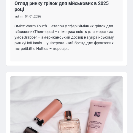
Огляд ринку грілок для військових в 2025
році
admin
04.01.2026
Зміст:Warm Touch – еталон у сфері хімічних грілок для
військовихThermopad – німецька якість для жорстких
умовGrabber – американський досвід на українському
ринкуHotHands – універсальний бренд для фронтових
потребLittle Hotties – перевір…