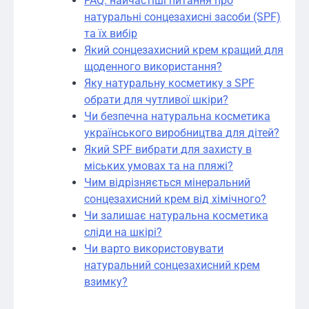
FAQ: найчастіші питання про
натуральні сонцезахисні засоби (SPF)
та їх вибір
Який сонцезахисний крем кращий для
щоденного використання?
Яку натуральну косметику з SPF
обрати для чутливої шкіри?
Чи безпечна натуральна косметика
українського виробництва для дітей?
Який SPF вибрати для захисту в
міських умовах та на пляжі?
Чим відрізняється мінеральний
сонцезахисний крем від хімічного?
Чи залишає натуральна косметика
сліди на шкірі?
Чи варто використовувати
натуральний сонцезахисний крем
взимку?