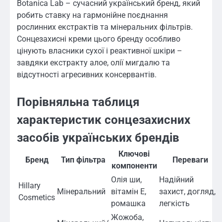
Botanica Lab – сучасний український бренд, який
робить ставку на гармонійне поєднання
рослинних екстрактів та мінеральних фільтрів.
Сонцезахисні креми цього бренду особливо
цінують власники сухої і реактивної шкіри –
завдяки екстракту алое, олії мигдалю та
відсутності агресивних консервантів.
Порівняльна таблиця
характеристик сонцезахисних
засобів українських брендів
Ключові
Бренд
Тип фільтра
Переваги
компоненти
Олія ши,
Надійний
Hillary
Мінеральний
вітамін Е,
захист, догляд,
Cosmetics
ромашка
легкість
Жожоба,