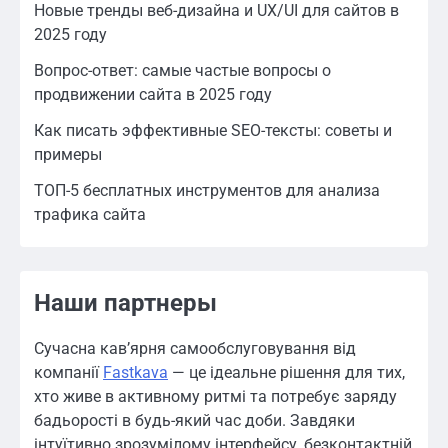
Новые тренды веб-дизайна и UX/UI для сайтов в
2025 году
Вопрос-ответ: самые частые вопросы о
продвижении сайта в 2025 году
Как писать эффективные SEO-тексты: советы и
примеры
ТОП-5 бесплатных инструментов для анализа
трафика сайта
Наши партнеры
Сучасна кав’ярня самообслуговування від
компанії
Fastkava
— це ідеальне рішення для тих,
хто живе в активному ритмі та потребує заряду
бадьорості в будь-який час доби. Завдяки
інтуїтивно зрозумілому інтерфейсу, безконтактній