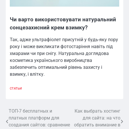
Чи варто використовувати натуральний
сонцезахисний крем взимку?
Так, адже ультрафіолет присутній у будь-яку пору
року і може викликати фотостаріння навіть під
хмарами чи при снігу. Натуральна доглядова
косметика українського виробництва
забезпечить оптимальний рівень захисту і
взимку, і влітку.
СТАТЬИ
ТОП-7 бесплатных и
Как выбрать хостинг
Навигация
платных платформ для
для сайта: на что
по
создания сайтов: сравнение
обратить внимание в