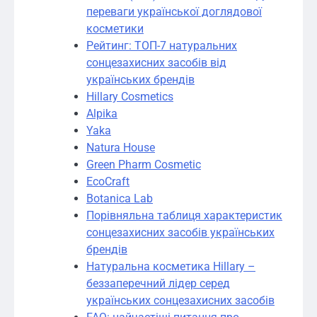
переваги української доглядової
косметики
Рейтинг: ТОП-7 натуральних
сонцезахисних засобів від
українських брендів
Hillary Cosmetics
Alpika
Yaka
Natura House
Green Pharm Cosmetic
EcoCraft
Botanica Lab
Порівняльна таблиця характеристик
сонцезахисних засобів українських
брендів
Натуральна косметика Hillary –
беззаперечний лідер серед
українських сонцезахисних засобів