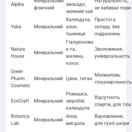
Мінеральний/
Натуральність,
Alpika
авокадо,
фізичний
не забиває пори
зелений чай
Календула,
Простота
Yaka
Мінеральний
алое,
складу, без
пшениця
подразнень
Гіалуронова
Natura
к-та,
Зволоження,
Мінеральний
House
малина,
універсальність
кокос
Green
Мінімалізм,
Pharm
Мінеральний
Цинк, титан
гіпоалергенність
Cosmetic
Ромашка,
Відсутність
EcoCraft
Мінеральний
звіробій,
спиртів, для тіла
календула
Botanica
Алое,
Відновлення,
Мінеральний
Lab
мигдаль
для сухої шкіри