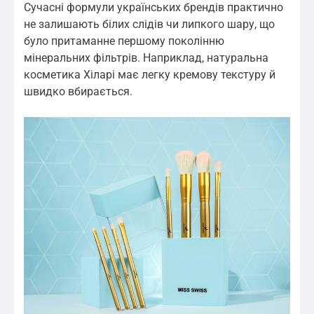
Сучасні формули українських брендів практично
не залишають білих слідів чи липкого шару, що
було притаманне першому поколінню
мінеральних фільтрів. Наприклад, натуральна
косметика Хіларі має легку кремову текстуру й
швидко вбирається.