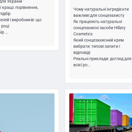
 для України
і кращі: порівняння,
Чому натуральні інгредієнти
підбір
важливі для сонцезахисту
елей і виробників: що
Як працюють натуральні
 році
сонцезахисні засоби Hillary
бір …
Cosmetics
Який сонцезахисний крем
вибрати: типові запити і
відповіді
Реальні приклади: догляд для
всієї ро…