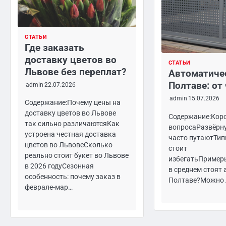
СТАТЬИ
Где заказать
доставку цветов во
СТАТЬИ
Львове без переплат?
Автоматичес
Полтаве: от
admin
22.07.2026
admin
15.07.2026
Содержание:Почему цены на
доставку цветов во Львове
Содержание:Коро
так сильно различаютсяКак
вопросаРазвёрн
устроена честная доставка
часто путаютТип
цветов во ЛьвовеСколько
стоит
реально стоит букет во Львове
избегатьПример
в 2026 годуСезонная
в среднем стоят
особенность: почему заказ в
Полтаве?Можно 
феврале-мар…