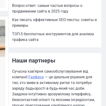
Вопрос-ответ: самые частые вопросы о
продвижении сайта в 2025 году
Как писать эффективные SEO-тексты: советы и
примеры
ТОП-5 бесплатных инструментов для анализа
трафика сайта
Наши партнеры
Сучасна кав’ярня самообслуговування від
компанії
Fastkava
— це ідеальне рішення для
тих, хто живе в активному ритмі та потребує
заряду бадьорості в будь-який час доби.
Завдяки інтуїтивно зрозумілому інтерфейсу,
безконтактній оплаті та якісним інгредієнтам,
процес приготування улюбленого напою