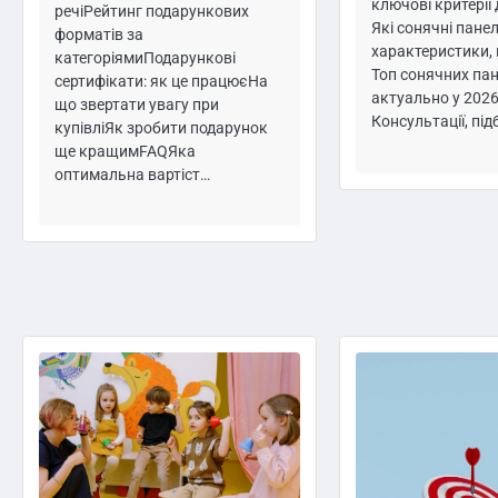
ключові критерії
речіРейтинг подарункових
Які сонячні панел
форматів за
характеристики, 
категоріямиПодарункові
Топ сонячних пан
сертифікати: як це працюєНа
актуально у 2026
що звертати увагу при
Консультації, під
купівліЯк зробити подарунок
ще кращимFAQЯка
оптимальна вартіст…