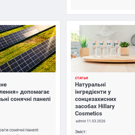
СТАТЬИ
ьне
Натуральні
лення» допомагає
інгредієнти у
ьні сонячні панелі
сонцезахисних
засобах Hillary
Cosmetics
admin
11.03.2026
ати сонячні панелі:
Зміст: