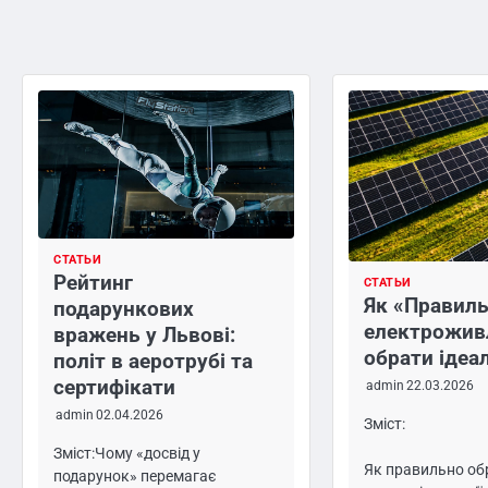
СТАТЬИ
Рейтинг
СТАТЬИ
Як «Правил
подарункових
електрожив
вражень у Львові:
обрати ідеал
політ в аеротрубі та
сертифікати
admin
22.03.2026
admin
02.04.2026
Зміст:
Зміст:Чому «досвід у
Як правильно обр
подарунок» перемагає