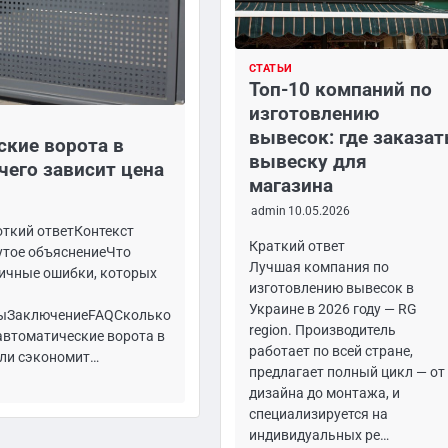
СТАТЬИ
Топ-10 компаний по
изготовлению
вывесок: где заказат
кие ворота в
вывеску для
 чего зависит цена
магазина
admin
10.05.2026
ткий ответКонтекст
Краткий ответ
утое объяснениеЧто
Лучшая компания по
ичные ошибки, которых
изготовлению вывесок в
Украине в 2026 году — RG
ыЗаключениеFAQСколько
region. Производитель
 автоматические ворота в
работает по всей стране,
ли сэкономит…
предлагает полный цикл — от
дизайна до монтажа, и
специализируется на
индивидуальных ре…