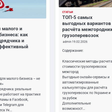
СТАТЬИ
ТОП-5 самых
выгодных вариантов
 малого и
расчёта межгородни
бизнеса: как
грузоперевозок
дрядчика и
admin
19.02.2026
эффективный
Содержание:
Классические методы расчет
стоимости грузоперевозок
межгород
Выгодные онлайн-сервисы и
для малого бизнеса – не
автоматизированные
я»
калькуляторы для расчёта
рядчика: реальные
грузоперевозок по Украине и
ые работают на практике
за рубеж
ламы в Facebook,
Дополнительные
 и Telegram для
возможност…
еса Ук…