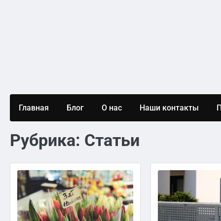
Skip
to
content
Главная
Блог
О нас
Наши контакты
П
Рубрика:
Статьи