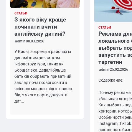
СТАТЬИ
З якого віку краще
починати вчити
СТАТЬИ
англійську дитині?
Реклама для
локального 
admin
08.03.2026
выбрать по
У Києві, зокрема в районах із
запустить 
динамічним розвитком
таргетин
інфраструктури, таких як
admin
25.02.2026
Борщагівка, дедалі більше
батьків обирають приватний
Содержание:
заклад початкової освіти з
якісною мовною підготовкою.
Почему реклама 
Вік, з якого варто долучати
«большая лотере
дит…
Как выбрать под
критерии, котор
Особенности рек
Instagram, TikTok
локального бизн