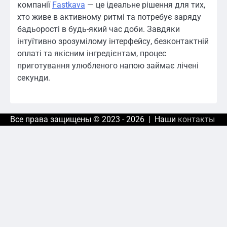
компанії
Fastkava
— це ідеальне рішення для тих,
хто живе в активному ритмі та потребує заряду
бадьорості в будь-який час доби. Завдяки
інтуїтивно зрозумілому інтерфейсу, безконтактній
оплаті та якісним інгредієнтам, процес
приготування улюбленого напою займає лічені
секунди.
Все права защищены © 2023 - 2026 | Наши
контакты