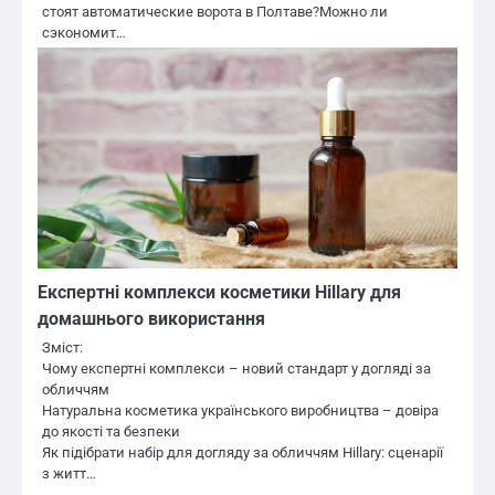
стоят автоматические ворота в Полтаве?Можно ли
сэкономит…
Експертні комплекси косметики Hillary для
домашнього використання
Зміст:
Чому експертні комплекси – новий стандарт у догляді за
обличчям
Натуральна косметика українського виробництва – довіра
до якості та безпеки
Як підібрати набір для догляду за обличчям Hillary: сценарії
з житт…