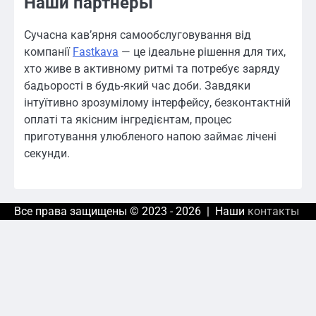
Наши партнеры
Сучасна кав’ярня самообслуговування від
компанії
Fastkava
— це ідеальне рішення для тих,
хто живе в активному ритмі та потребує заряду
бадьорості в будь-який час доби. Завдяки
інтуїтивно зрозумілому інтерфейсу, безконтактній
оплаті та якісним інгредієнтам, процес
приготування улюбленого напою займає лічені
секунди.
Все права защищены © 2023 - 2026 | Наши
контакты