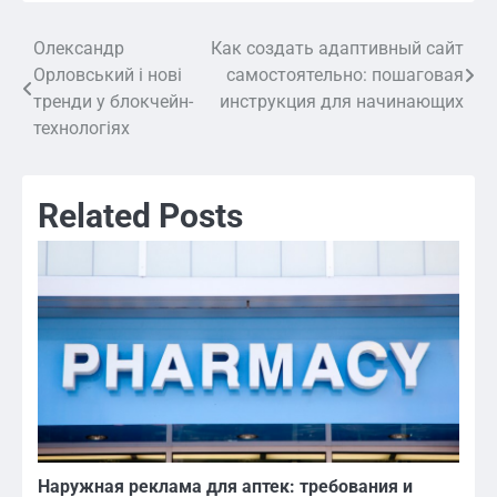
Олександр
Как создать адаптивный сайт
Навигация
Орловський і нові
самостоятельно: пошаговая
по
тренди у блокчейн-
инструкция для начинающих
технологіях
записям
Related Posts
Наружная реклама для аптек: требования и