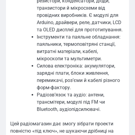
резистори, конденсатори, діоди,
транзистори й мікросхеми від
провідних виробників. Є модулі для
Arduino, драйвери, реле, датчики, LCD
та OLED дисплеї для прототипування.
Інструменти та паяльне обладнання:
паяльники, термоповітряні станції,
витратні матеріали, кабелі,
мікроскопи та мультиметри.
Силова електроніка: акумулятори,
зарядні плати, блоки живлення,
перемикачі, роз’єми й кабелі різного
форм-фактору.
Радіозв’язок та аудіо: антени,
трансмітери, модулі під FM чи
Bluetooth, аудіопідсилювачі.
Цей радіомагазин дає змогу зібрати проекти
повністю «під ключ», не шукаючи дрібниці на