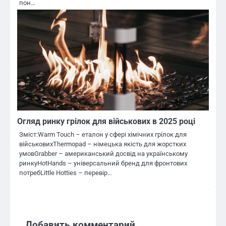
пон…
Огляд ринку грілок для військових в 2025 році
Зміст:Warm Touch – еталон у сфері хімічних грілок для
військовихThermopad – німецька якість для жорстких
умовGrabber – американський досвід на українському
ринкуHotHands – універсальний бренд для фронтових
потребLittle Hotties – перевір…
Добавить комментарий