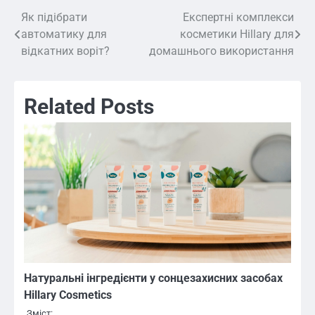
Як підібрати
Експертні комплекси
Навигация
автоматику для
косметики Hillary для
по
відкатних воріт?
домашнього використання
записям
Related Posts
Натуральні інгредієнти у сонцезахисних засобах
Hillary Cosmetics
Зміст: