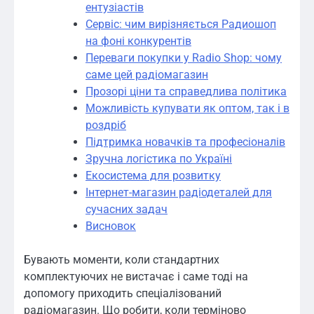
ентузіастів
Сервіс: чим вирізняється Радиошоп
на фоні конкурентів
Переваги покупки у Radio Shop: чому
саме цей радіомагазин
Прозорі ціни та справедлива політика
Можливість купувати як оптом, так і в
роздріб
Підтримка новачків та професіоналів
Зручна логістика по Україні
Екосистема для розвитку
Інтернет-магазин радіодеталей для
сучасних задач
Висновок
Бувають моменти, коли стандартних
комплектуючих не вистачає і саме тоді на
допомогу приходить спеціалізований
радіомагазин. Що робити, коли терміново