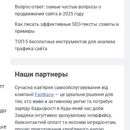
Вопрос-ответ: самые частые вопросы о
продвижении сайта в 2025 году
Как писать эффективные SEO-тексты: советы и
примеры
ТОП-5 бесплатных инструментов для анализа
трафика сайта
Наши партнеры
ет
Сучасна кав’ярня самообслуговування від
компанії
Fastkava
— це ідеальне рішення для
тих, хто живе в активному ритмі та потребує
заряду бадьорості в будь-який час доби.
 до
Завдяки інтуїтивно зрозумілому інтерфейсу,
безконтактній оплаті та якісним інгредієнтам,
ные
процес приготування улюбленого напою