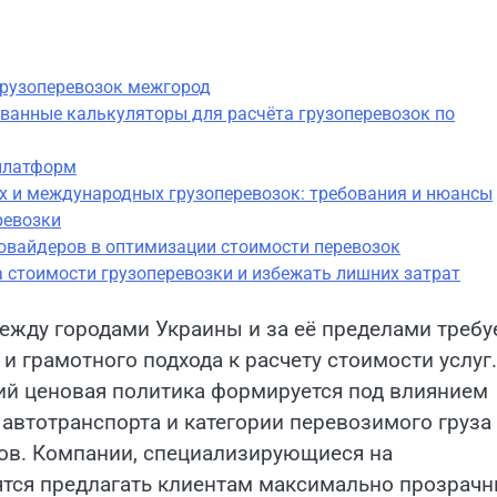
грузоперевозок межгород
ванные калькуляторы для расчёта грузоперевозок по
платформ
 и международных грузоперевозок: требования и нюансы
ревозки
овайдеров в оптимизации стоимости перевозок
а стоимости грузоперевозки и избежать лишних затрат
жду городами Украины и за её пределами требу
и грамотного подхода к расчету стоимости услуг.
й ценовая политика формируется под влиянием
автотранспорта и категории перевозимого груза
ов. Компании, специализирующиеся на
ятся предлагать клиентам максимально прозрач