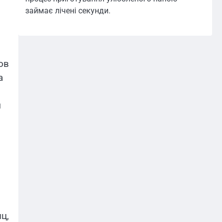
займає лічені секунди.
ов
а
м
ц,