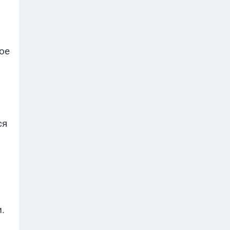
ое
ся
.