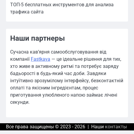
ТОП-5 бесплатных инструментов для анализа
трафика сайта
Наши партнеры
Сучасна кав’ярня самообслуговування від
компанії
Fastkava
— це ідеальне рішення для тих,
хто живе в активному ритмі та потребує заряду
бадьорості в будь-який час доби. Завдяки
інтуїтивно зрозумілому інтерфейсу, безконтактній
оплаті та якісним інгредієнтам, процес
приготування улюбленого напою займає лічені
секунди.
Все права защищены © 2023 - 2026 | Наши
контакты