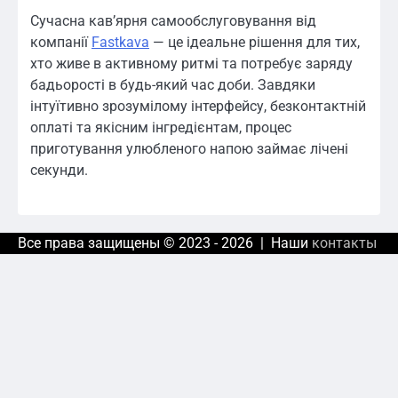
Сучасна кав’ярня самообслуговування від
компанії
Fastkava
— це ідеальне рішення для тих,
хто живе в активному ритмі та потребує заряду
бадьорості в будь-який час доби. Завдяки
інтуїтивно зрозумілому інтерфейсу, безконтактній
оплаті та якісним інгредієнтам, процес
приготування улюбленого напою займає лічені
секунди.
Все права защищены © 2023 - 2026 | Наши
контакты