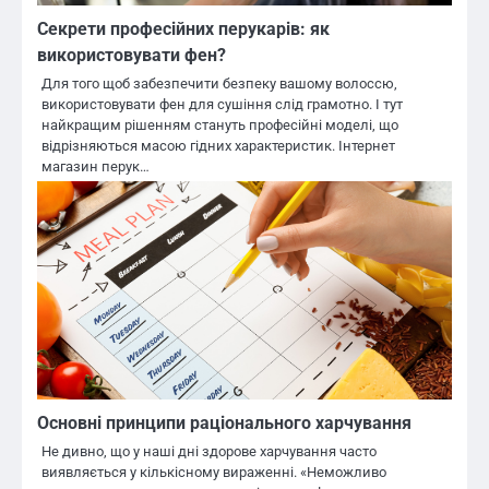
Секрети професійних перукарів: як
використовувати фен?
Для того щоб забезпечити безпеку вашому волоссю,
використовувати фен для сушіння слід грамотно. І тут
найкращим рішенням стануть професійні моделі, що
відрізняються масою гідних характеристик. Інтернет
магазин перук…
Основні принципи раціонального харчування
Не дивно, що у наші дні здорове харчування часто
виявляється у кількісному вираженні. «Неможливо