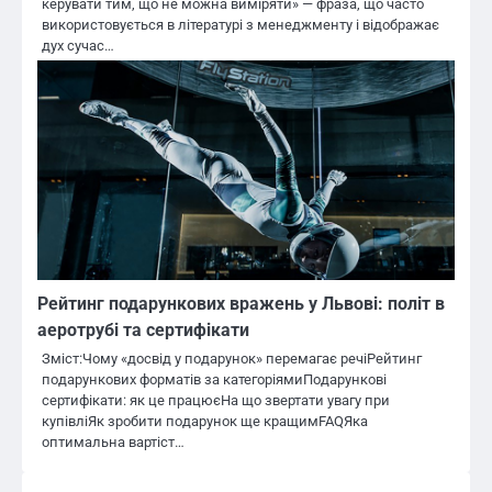
керувати тим, що не можна виміряти» — фраза, що часто
використовується в літературі з менеджменту і відображає
дух сучас…
Рейтинг подарункових вражень у Львові: політ в
аеротрубі та сертифікати
Зміст:Чому «досвід у подарунок» перемагає речіРейтинг
подарункових форматів за категоріямиПодарункові
сертифікати: як це працюєНа що звертати увагу при
купівліЯк зробити подарунок ще кращимFAQЯка
оптимальна вартіст…