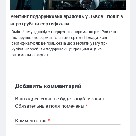
Рейтинг подарункових вражень у Львові: політ в
аеротрубі та сертифікати
Зміст:Чому «досвід у подарунок» перемагає речіРейтинг
подарункових форматів за категоріямиПодарункові
сертифікати: як це працюєНа що звертати увагу при
купівліЯк зробити подарунок ще кращимFAQЯка
оптимальна вартіст…
Добавить комментарий
Ваш адрес email не будет опубликован.
Обязательные поля помечены
*
Комментарий
*