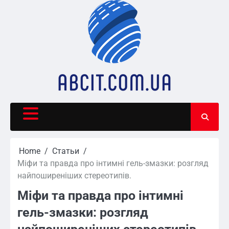
Skip
to
content
Home
Статьи
Міфи та правда про інтимні гель-змазки: розгляд
найпоширеніших стереотипів.
Міфи та правда про інтимні
гель-змазки: розгляд