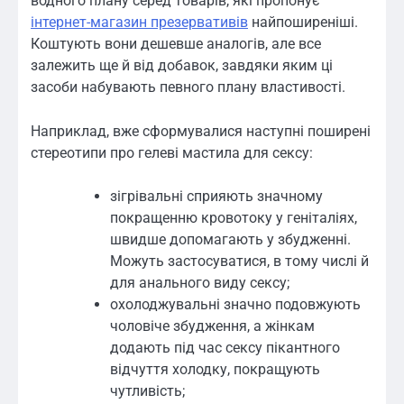
водного плану серед товарів, які пропонує
інтернет-магазин презервативів
найпоширеніші.
Коштують вони дешевше аналогів, але все
залежить ще й від добавок, завдяки яким ці
засоби набувають певного плану властивості.
Наприклад, вже сформувалися наступні поширені
стереотипи про гелеві мастила для сексу:
зігрівальні сприяють значному
покращенню кровотоку у геніталіях,
швидше допомагають у збудженні.
Можуть застосуватися, в тому числі й
для анального виду сексу;
охолоджувальні значно подовжують
чоловіче збудження, а жінкам
додають під час сексу пікантного
відчуття холодку, покращують
чутливість;