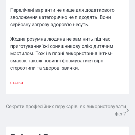
Перелічені варіанти не лише для додаткового
зволоження категорично не підходять. Вони
серйозну загрозу здоров'ю несуть.
Жодна розумна людина не замінить під час
приготування їжі соняшникову олію дитячим
мастилом. Тож і в плані використання інтим-
змазок також повинні формуватися вірні
стереотипи та здорові звички.
СТАТЬИ
Секрети професійних перукарів: як використовувати
Навигация
фен?
по
записям