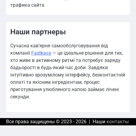
трафика сайта
Наши партнеры
Сучасна кав’ярня самообслуговування від
компанії
Fastkava
— це ідеальне рішення для тих,
хто живе в активному ритмі та потребує заряду
бадьорості в будь-який час доби. Завдяки
інтуїтивно зрозумілому інтерфейсу, безконтактній
оплаті та якісним інгредієнтам, процес
приготування улюбленого напою займає лічені
секунди.
Все права защищены © 2023 - 2026 | Наши
контакты