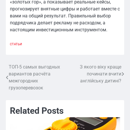
«золотых гор», а показывает реальные кейсы,
прогнозирует внятные цифры и работает вместе с
вами на общий результат. Правильный выбор
подрядчика делает рекламу не расходом, а
настоящим инвестиционным инструментом.
СТАТЬИ
ТОП-5 самых выгодных
З якого віку краще
Навигация
вариантов расчёта
починати вчити
по
межгородних
англійську дитині?
грузоперевозок
записям
Related Posts