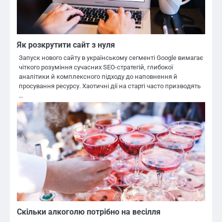
Як розкрутити сайт з нуля
Запуск нового сайту в українському сегменті Google вимагає
чіткого розуміння сучасних SEO-стратегій, глибокої
аналітики й комплексного підходу до наповнення й
просування ресурсу. Хаотичні дії на старті часто призводять
…
Скільки алкоголю потрібно на весілля