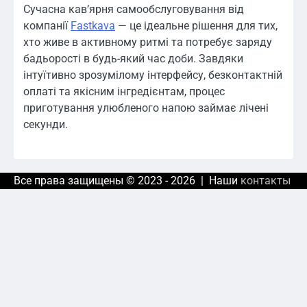
Сучасна кав’ярня самообслуговування від
компанії
Fastkava
— це ідеальне рішення для тих,
хто живе в активному ритмі та потребує заряду
бадьорості в будь-який час доби. Завдяки
інтуїтивно зрозумілому інтерфейсу, безконтактній
оплаті та якісним інгредієнтам, процес
приготування улюбленого напою займає лічені
секунди.
Все права защищены © 2023 - 2026 | Наши
контакты