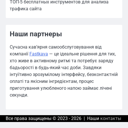
ТОП-5 бесплатных инструментов для анализа
трафика сайта
Наши партнеры
Сучасна кав’ярня самообслуговування від
компанії
Fastkava
— це ідеальне рішення для тих,
хто живе в активному ритмі та потребує заряду
бадьорості в будь-який час доби. Завдяки
інтуїтивно зрозумілому інтерфейсу, безконтактній
оплаті та якісним інгредієнтам, процес
приготування улюбленого напою займає лічені
секунди.
Все права защищены © 2023 - 2026 | Наши
контакты