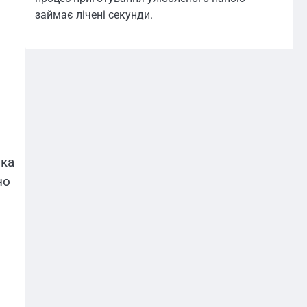
займає лічені секунди.
бка
но