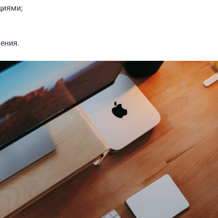
циями;
ения.