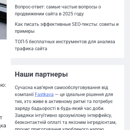
Вопрос-ответ: самые частые вопросы о
продвижении сайта в 2025 году
Как писать эффективные SEO-тексты: советы и
примеры
ТОП-5 бесплатных инструментов для анализа
трафика сайта
Наши партнеры
ью:
Сучасна кав’ярня самообслуговування від
компанії
Fastkava
— це ідеальне рішення для
тих, хто живе в активному ритмі та потребує
заряду бадьорості в будь-який час доби.
Завдяки інтуїтивно зрозумілому інтерфейсу,
т
безконтактній оплаті та якісним інгредієнтам,
дка
процес приготування улюбленого напою