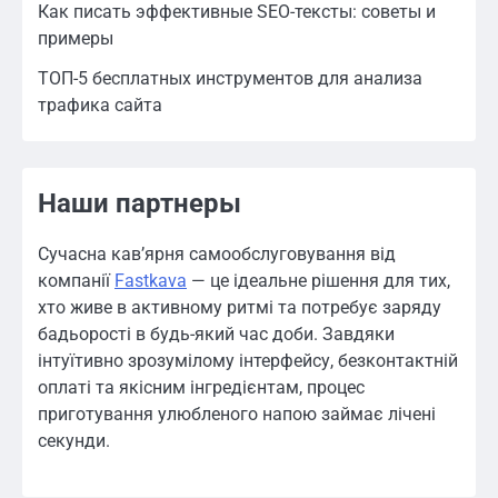
Как писать эффективные SEO-тексты: советы и
примеры
ТОП-5 бесплатных инструментов для анализа
трафика сайта
Наши партнеры
Сучасна кав’ярня самообслуговування від
компанії
Fastkava
— це ідеальне рішення для тих,
хто живе в активному ритмі та потребує заряду
бадьорості в будь-який час доби. Завдяки
інтуїтивно зрозумілому інтерфейсу, безконтактній
оплаті та якісним інгредієнтам, процес
приготування улюбленого напою займає лічені
секунди.