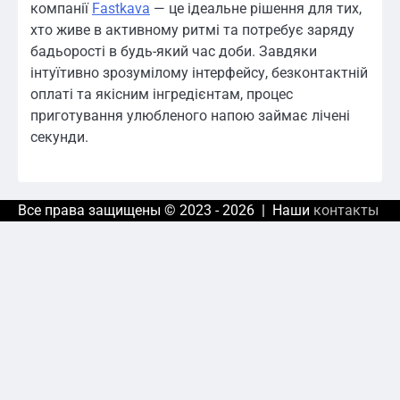
компанії
Fastkava
— це ідеальне рішення для тих,
хто живе в активному ритмі та потребує заряду
бадьорості в будь-який час доби. Завдяки
інтуїтивно зрозумілому інтерфейсу, безконтактній
оплаті та якісним інгредієнтам, процес
приготування улюбленого напою займає лічені
секунди.
Все права защищены © 2023 - 2026 | Наши
контакты