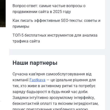
Вопрос-ответ: самые частые вопросы о
продвижении сайта в 2025 году
Как писать эффективные SEO-тексты: советы и
примеры
ТОП-5 бесплатных инструментов для анализа
трафика сайта
Наши партнеры
Сучасна кав’ярня самообслуговування від
компанії
Fastkava
— це ідеальне рішення для
тих, хто живе в активному ритмі та потребує
заряду бадьорості в будь-який час доби.
Завдяки інтуїтивно зрозумілому інтерфейсу,
е
безконтактній оплаті та якісним інгредієнтам,
процес приготування улюбленого напою