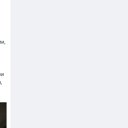
и,
ии
,