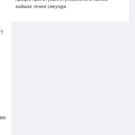
займає лічені секунди.
я?
ию