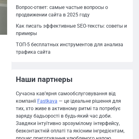
Вопрос-ответ: самые частые вопросы о
продвижении сайта в 2025 году
Как писать эффективные SEO-тексты: советы и
примеры
ТОП-5 бесплатных инструментов для анализа
трафика сайта
Наши партнеры
Сучасна кав’ярня самообслуговування від
компанії
Fastkava
— це ідеальне рішення для
тих, хто живе в активному ритмі та потребує
заряду бадьорості в будь-який час доби.
Завдяки інтуїтивно зрозумілому інтерфейсу,
безконтактній оплаті та якісним інгредієнтам,
процес приготування улюбленого напою