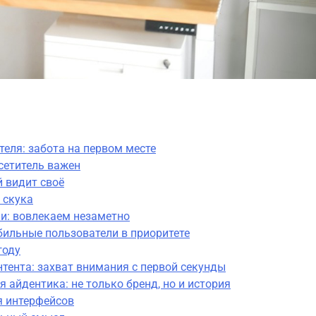
теля: забота на первом месте
сетитель важен
 видит своё
 скука
и: вовлекаем незаметно
бильные пользователи в приоритете
году
тента: захват внимания с первой секунды
 айдентика: не только бренд, но и история
я интерфейсов