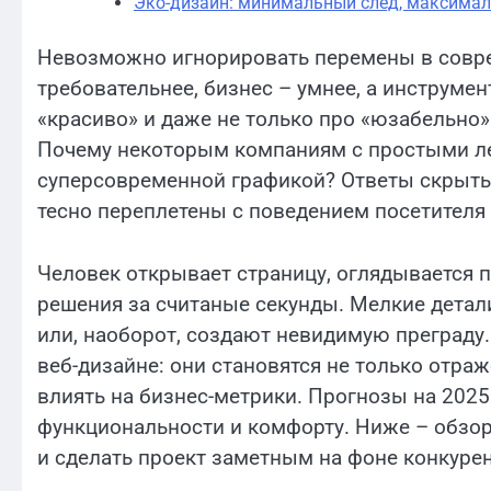
Эко-дизайн: минимальный след, максима
Невозможно игнорировать перемены в соврем
требовательнее, бизнес – умнее, а инструме
«красиво» и даже не только про «юзабельно
Почему некоторым компаниям с простыми ле
суперсовременной графикой? Ответы скрыты 
тесно переплетены с поведением посетителя
Человек открывает страницу, оглядывается 
решения за считаные секунды. Мелкие дета
или, наоборот, создают невидимую преграду.
веб-дизайне: они становятся не только отра
влиять на бизнес-метрики. Прогнозы на 202
функциональности и комфорту. Ниже – обзор
и сделать проект заметным на фоне конкурен