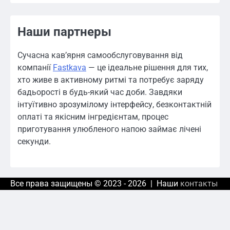
Наши партнеры
Сучасна кав’ярня самообслуговування від
компанії
Fastkava
— це ідеальне рішення для тих,
хто живе в активному ритмі та потребує заряду
бадьорості в будь-який час доби. Завдяки
інтуїтивно зрозумілому інтерфейсу, безконтактній
оплаті та якісним інгредієнтам, процес
приготування улюбленого напою займає лічені
секунди.
Все права защищены © 2023 - 2026 | Наши
контакты