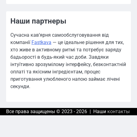
Наши партнеры
Сучасна кав’ярня самообслуговування від
компанії
Fastkava
— це ідеальне рішення для тих,
хто живе в активному ритмі та потребує заряду
бадьорості в будь-який час доби. Завдяки
інтуїтивно зрозумілому інтерфейсу, безконтактній
оплаті та якісним інгредієнтам, процес
приготування улюбленого напою займає лічені
секунди.
Все права защищены © 2023 - 2026 | Наши
контакты