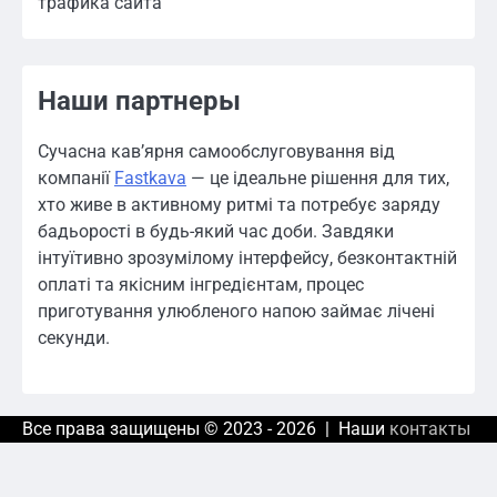
трафика сайта
Наши партнеры
Сучасна кав’ярня самообслуговування від
компанії
Fastkava
— це ідеальне рішення для тих,
хто живе в активному ритмі та потребує заряду
бадьорості в будь-який час доби. Завдяки
інтуїтивно зрозумілому інтерфейсу, безконтактній
оплаті та якісним інгредієнтам, процес
приготування улюбленого напою займає лічені
секунди.
Все права защищены © 2023 - 2026 | Наши
контакты