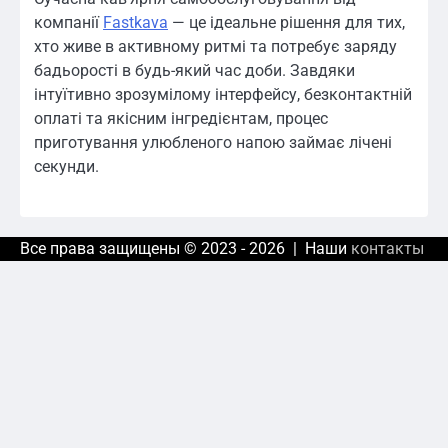
компанії
Fastkava
— це ідеальне рішення для тих,
хто живе в активному ритмі та потребує заряду
бадьорості в будь-який час доби. Завдяки
інтуїтивно зрозумілому інтерфейсу, безконтактній
оплаті та якісним інгредієнтам, процес
приготування улюбленого напою займає лічені
секунди.
Все права защищены © 2023 - 2026 | Наши
контакты