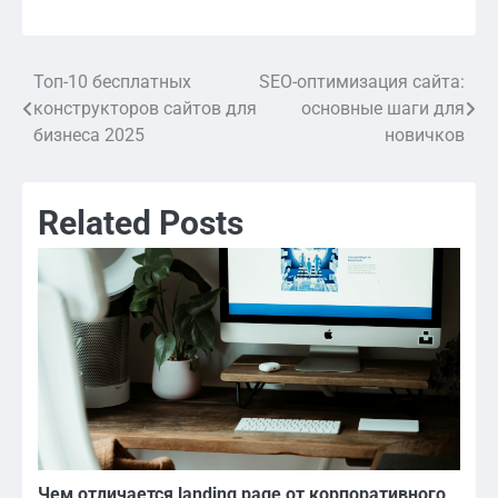
Топ-10 бесплатных
SEO-оптимизация сайта:
Навигация
конструкторов сайтов для
основные шаги для
по
бизнеса 2025
новичков
записям
Related Posts
Чем отличается landing page от корпоративного