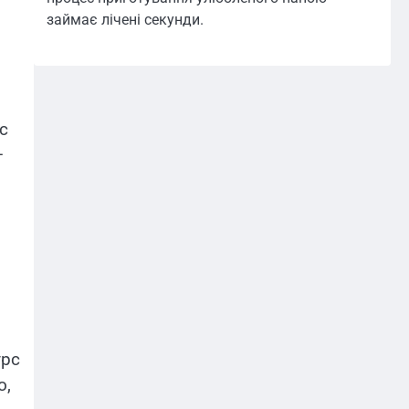
и
займає лічені секунди.
с
–
я
урс
о,