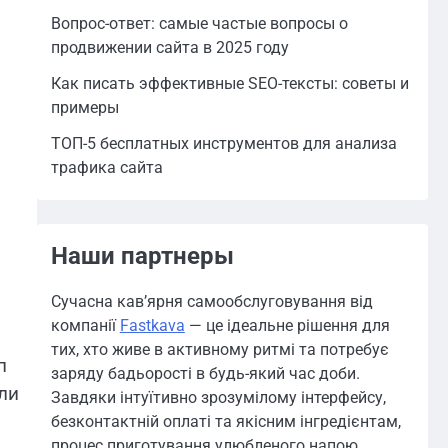
Вопрос-ответ: самые частые вопросы о
продвижении сайта в 2025 году
Как писать эффективные SEO-тексты: советы и
примеры
ТОП-5 бесплатных инструментов для анализа
трафика сайта
Наши партнеры
Сучасна кав’ярня самообслуговування від
компанії
Fastkava
— це ідеальне рішення для
тих, хто живе в активному ритмі та потребує
п
заряду бадьорості в будь-який час доби.
ли
Завдяки інтуїтивно зрозумілому інтерфейсу,
безконтактній оплаті та якісним інгредієнтам,
процес приготування улюбленого напою