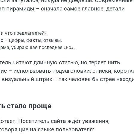
 если запутался, никуда не доедешь. Современные
ип пирамиды – сначала самое главное, детали
 и что предлагаете?»
о – цифры, факты, отзывы.
рма, убирающая последнее «но».
ель читают длинную статью, но теряет нить
ие – использовать подзаголовки, списки, коротк
 визуальный штрих – так человек быстрее наход
уть стало проще
отает. Посетитель сайта ждёт уважения,
говорящие на языке пользователя: