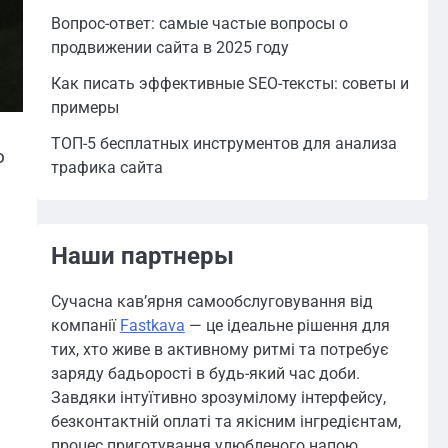
Вопрос-ответ: самые частые вопросы о
продвижении сайта в 2025 году
Как писать эффективные SEO-тексты: советы и
примеры
ТОП-5 бесплатных инструментов для анализа
о
трафика сайта
Наши партнеры
:
Сучасна кав’ярня самообслуговування від
компанії
Fastkava
— це ідеальне рішення для
тих, хто живе в активному ритмі та потребує
заряду бадьорості в будь-який час доби.
Завдяки інтуїтивно зрозумілому інтерфейсу,
безконтактній оплаті та якісним інгредієнтам,
процес приготування улюбленого напою