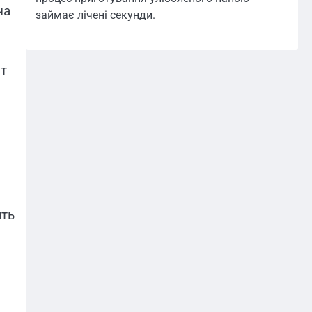
на
займає лічені секунди.
т
ять