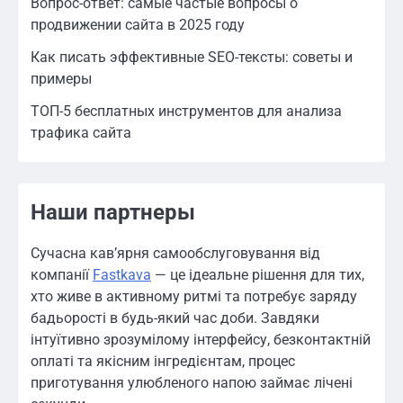
Вопрос-ответ: самые частые вопросы о
продвижении сайта в 2025 году
Как писать эффективные SEO-тексты: советы и
примеры
ТОП-5 бесплатных инструментов для анализа
трафика сайта
Наши партнеры
Сучасна кав’ярня самообслуговування від
компанії
Fastkava
— це ідеальне рішення для тих,
хто живе в активному ритмі та потребує заряду
бадьорості в будь-який час доби. Завдяки
інтуїтивно зрозумілому інтерфейсу, безконтактній
оплаті та якісним інгредієнтам, процес
приготування улюбленого напою займає лічені