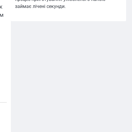
к
займає лічені секунди.
ом