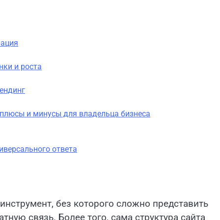
рация
нки и роста
лендинг
 плюсы и минусы для владельца бизнеса
иверсального ответа
 инструмент, без которого сложно представить
тную связь. Более того, сама структура сайта