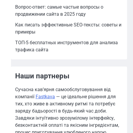
Вопрос-ответ: самые частые вопросы о
продвижении сайта в 2025 году
Как писать эффективные SEO-тексты: советы и
примеры
ТОП-5 бесплатных инструментов для анализа
трафика сайта
Наши партнеры
Сучасна кав’ярня самообслуговування від
компанії
Fastkava
— це ідеальне рішення для
тих, хто живе в активному ритмі та потребує
заряду бадьорості в будь-який час доби.
Завдяки інтуїтивно зрозумілому інтерфейсу,
безконтактній оплаті та якісним інгредієнтам,
процес приготування улюбленого напою