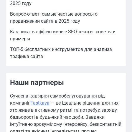
2025 году
Вопрос-ответ: самые частые вопросы о
продвижении сайта в 2025 году
Как писать эффективные SEO-тексты: советы и
примеры
ТОП-5 бесплатных инструментов для анализа
трафика сайта
Наши партнеры
Сучасна кав’ярня самообслуговування від
компанії
Fastkava
— це ідеальне рішення для тих,
хто живе в активному ритмі та потребує заряду
бадьорості в будь-який час доби. Завдяки
інтуїтивно зрозумілому інтерфейсу, безконтактній
оплаті та якісним інгредієнтам, процес