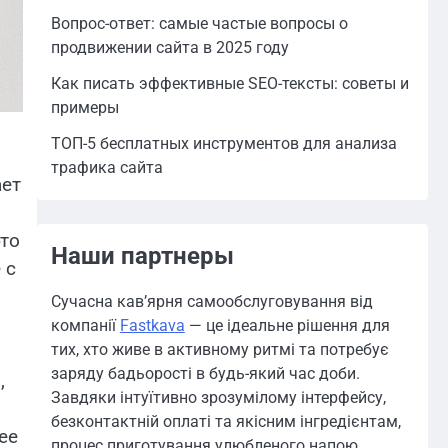
Вопрос-ответ: самые частые вопросы о
продвижении сайта в 2025 году
Как писать эффективные SEO-тексты: советы и
примеры
ТОП-5 бесплатных инструментов для анализа
трафика сайта
ает
это
Наши партнеры
 с
Сучасна кав’ярня самообслуговування від
компанії
Fastkava
— це ідеальне рішення для
тих, хто живе в активному ритмі та потребує
заряду бадьорості в будь-який час доби.
,
Завдяки інтуїтивно зрозумілому інтерфейсу,
безконтактній оплаті та якісним інгредієнтам,
ее
процес приготування улюбленого напою