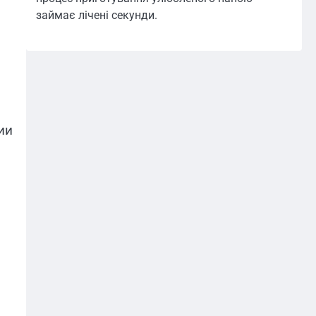
займає лічені секунди.
ии