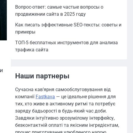
Вопрос-ответ: самые частые вопросы о
продвижении сайта в 2025 году
Как писать эффективные SEO-тексты: советы и
примеры
ТОП-5 бесплатных инструментов для анализа
трафика сайта
и
Наши партнеры
Сучасна кав’ярня самообслуговування від
компанії
Fastkava
— це ідеальне рішення для
тих, хто живе в активному ритмі та потребує
заряду бадьорості в будь-який час доби.
Завдяки інтуїтивно зрозумілому інтерфейсу,
безконтактній оплаті та якісним інгредієнтам,
процес приготування улюбленого напою