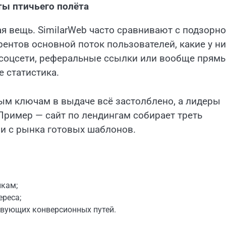
ты птичьего полёта
я вещь. SimilarWeb часто сравнивают с подзорн
урентов основной поток пользователей, какие у ни
соцсети, реферальные ссылки или вообще прям
е статистика.
ным ключам в выдаче всё застолблено, а лидеры
ример — сайт по лендингам собирает треть
ли с рынка готовых шаблонов.
икам;
ереса;
твующих конверсионных путей.