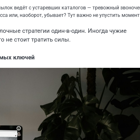
сылок ведёт с устаревших каталогов — тревожный звоноче
са или, наоборот, убывает? Тут важно не упустить момент
лочные стратегии один-в-один. Иногда чужие
о не стоит тратить силы.
емых ключей