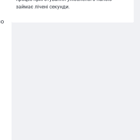
займає лічені секунди.
со