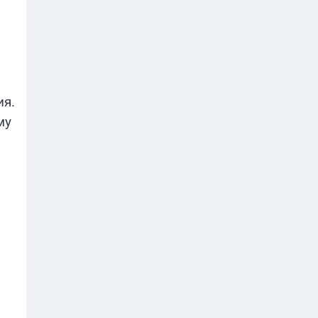
ия.
му