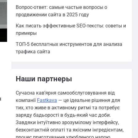
Вопрос-ответ: самые частые вопросы о
продвижении сайта в 2025 году
Как писать эффективные SEO-тексты: советы и
примеры
ТОП-5 бесплатных инструментов для анализа
трафика сайта
я
Наши партнеры
Сучасна кав’ярня самообслуговування від
я
компанії
Fastkava
— це ідеальне рішення для
тих, хто живе в активному ритмі та потребує
заряду бадьорості в будь-який час доби.
Завдяки інтуїтивно зрозумілому інтерфейсу,
безконтактній оплаті та якісним інгредієнтам,
процес приготування улюбленого напою