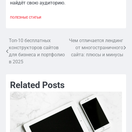
найдёт свою аудиторию.
ПОЛЕЗНЫЕ СТАТЬИ
Топ-10 бесплатных
Чем отличается лендинг
Навигация
конструкторов сайтов
от многостраничного
по
для бизнеса и портфолио
сайта: плюсы и минусы
в 2025
записям
Related Posts