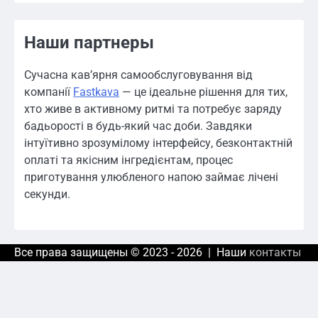
Наши партнеры
Сучасна кав’ярня самообслуговування від
компанії
Fastkava
— це ідеальне рішення для тих,
хто живе в активному ритмі та потребує заряду
бадьорості в будь-який час доби. Завдяки
інтуїтивно зрозумілому інтерфейсу, безконтактній
оплаті та якісним інгредієнтам, процес
приготування улюбленого напою займає лічені
секунди.
Все права защищены © 2023 - 2026 | Наши
контакты