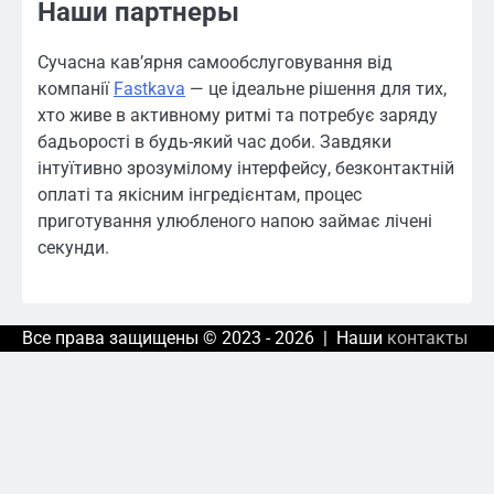
Наши партнеры
Сучасна кав’ярня самообслуговування від
компанії
Fastkava
— це ідеальне рішення для тих,
хто живе в активному ритмі та потребує заряду
бадьорості в будь-який час доби. Завдяки
інтуїтивно зрозумілому інтерфейсу, безконтактній
оплаті та якісним інгредієнтам, процес
приготування улюбленого напою займає лічені
секунди.
Все права защищены © 2023 - 2026 | Наши
контакты