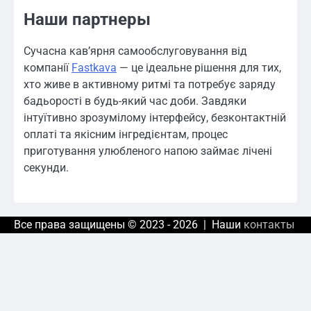
Наши партнеры
Сучасна кав’ярня самообслуговування від
компанії
Fastkava
— це ідеальне рішення для тих,
хто живе в активному ритмі та потребує заряду
бадьорості в будь-який час доби. Завдяки
інтуїтивно зрозумілому інтерфейсу, безконтактній
оплаті та якісним інгредієнтам, процес
приготування улюбленого напою займає лічені
секунди.
Все права защищены © 2023 - 2026 | Наши
контакты