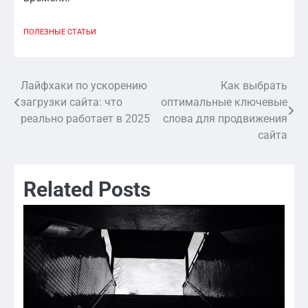
ПОЛЕЗНЫЕ СТАТЬИ
Лайфхаки по ускорению
Как выбрать
Навигация
загрузки сайта: что
оптимальные ключевые
по
реально работает в 2025
слова для продвижения
сайта
записям
Related Posts