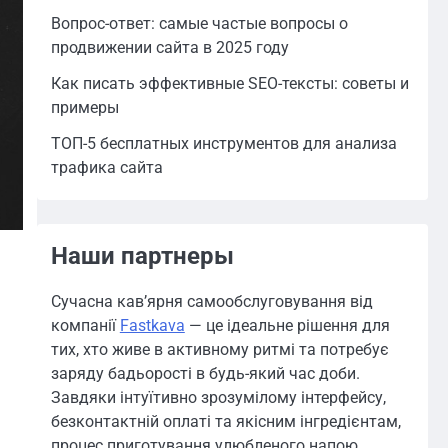
Вопрос-ответ: самые частые вопросы о
продвижении сайта в 2025 году
Как писать эффективные SEO-тексты: советы и
примеры
ТОП-5 бесплатных инструментов для анализа
трафика сайта
Наши партнеры
Сучасна кав’ярня самообслуговування від
компанії
Fastkava
— це ідеальне рішення для
тих, хто живе в активному ритмі та потребує
заряду бадьорості в будь-який час доби.
Завдяки інтуїтивно зрозумілому інтерфейсу,
безконтактній оплаті та якісним інгредієнтам,
процес приготування улюбленого напою