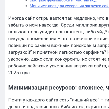
Быстрые фреймворки и “чистый код”
Мини-чек-лист для ускорения загрузки сай
Иногда сайт открывается так медленно, что 
забыть о нем навсегда. Среди миллиона други
пользователь увидит ваш контент, либо уйдё
секунда промедления – это потерянные клие
позиций по самым важным поисковым запро
загрузкой” и приятной легкостью серфинга? 
уверенно, даже если конкуренты не стоят н
рабочие лайфхаки ускорения загрузки сайта
2025 года.
Минимизация ресурсов: сложнее, 
Почти у каждого сайта есть “лишний вес” – г
десятки подключенных библиотек, скриптов и