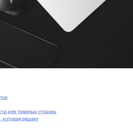
тся
ости для тяжелых страниц
, которая решает