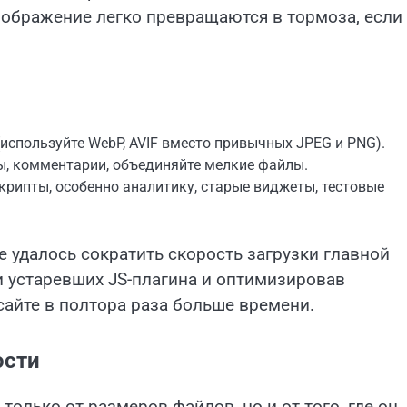
зображение легко превращаются в тормоза, если
(используйте WebP, AVIF вместо привычных JPEG и PNG).
ы, комментарии, объединяйте мелкие файлы.
крипты, особенно аналитику, старые виджеты, тестовые
е удалось сократить скорость загрузки главной
ри устаревших JS-плагина и оптимизировав
сайте в полтора раза больше времени.
ости
только от размеров файлов, но и от того, где он