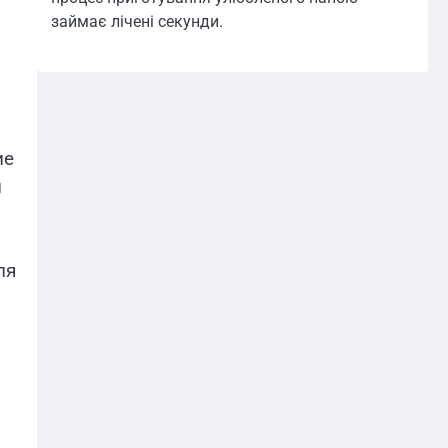
займає лічені секунди.
ие
й
ля