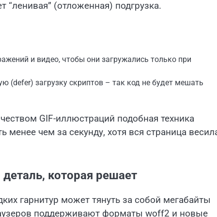
т “ленивая” (отложенная) подгрузка.
ражений и видео, чтобы они загружались только при
ю (defer) загрузку скриптов – так код не будет мешать
ичеством GIF-иллюстраций подобная техника
 менее чем за секунду, хотя вся страница весил
деталь, которая решает
дких гарнитур может тянуть за собой мегабайты
раузеров поддерживают форматы woff2 и новые