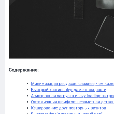
Содержание:
Минимизация ресурсов: сложнее, чем каже
Быстрый хостинг: фундамент скорости
Асинхронная загрузка и lazy loading: хитр
Оптимизация шрифтов: незаметная деталь
Кеширование: друг повторных визитов