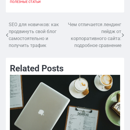
ПОЛЕЗНЫЕ СТАТЬИ
SEO для новичков: как
Чем отличается лендинг
Навигация
продвинуть свой блог
пейдж от
по
самостоятельно и
корпоративного сайта:
получить трафик
подробное сравнение
записям
Related Posts