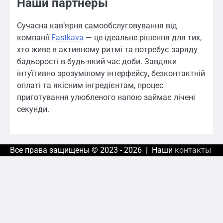
Наши партнеры
Сучасна кав’ярня самообслуговування від
компанії
Fastkava
— це ідеальне рішення для тих,
хто живе в активному ритмі та потребує заряду
бадьорості в будь-який час доби. Завдяки
інтуїтивно зрозумілому інтерфейсу, безконтактній
оплаті та якісним інгредієнтам, процес
приготування улюбленого напою займає лічені
секунди.
Все права защищены © 2023 - 2026 | Наши
контакты