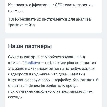
Как писать эффективные SEO-тексты: советы и
примеры
ТОП-5 бесплатных инструментов для анализа
трафика сайта
Наши партнеры
Сучасна кав’ярня самообслуговування від
компанії
Fastkava
— це ідеальне рішення для тих,
хто живе в активному ритмі та потребує заряду
бадьорості в будь-який час доби. Завдяки
інтуїтивно зрозумілому інтерфейсу, безконтактній
оплаті та якісним інгредієнтам, процес
приготування улюбленого напою займає лічені
секунди.