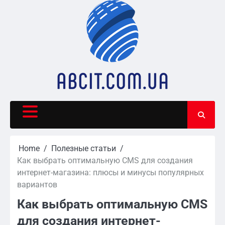
Skip
to
content
Home
Полезные статьи
Как выбрать оптимальную CMS для создания
интернет-магазина: плюсы и минусы популярных
вариантов
Как выбрать оптимальную CMS
для создания интернет-