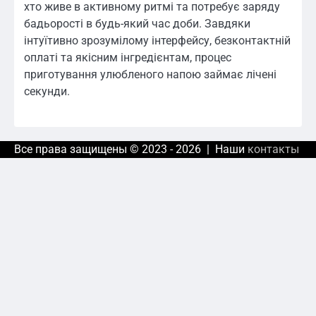
хто живе в активному ритмі та потребує заряду
бадьорості в будь-який час доби. Завдяки
інтуїтивно зрозумілому інтерфейсу, безконтактній
оплаті та якісним інгредієнтам, процес
приготування улюбленого напою займає лічені
секунди.
Все права защищены © 2023 - 2026 | Наши
контакты