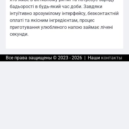
бадьорості в будь-який час доби. Завдяки
інтуїтивно зрозумілому інтерфейсу, безконтактній
оплаті та якісним інгредієнтам, процес
приготування улюбленого напою займає лічені
секунди.
Все права защищены © 2023 - 2026 | Наши
контакты