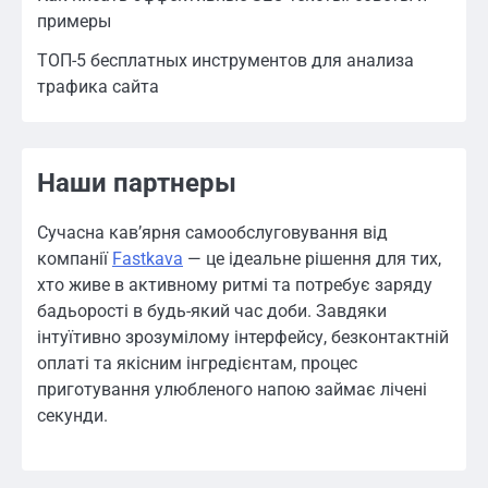
примеры
ТОП-5 бесплатных инструментов для анализа
трафика сайта
Наши партнеры
Сучасна кав’ярня самообслуговування від
компанії
Fastkava
— це ідеальне рішення для тих,
хто живе в активному ритмі та потребує заряду
бадьорості в будь-який час доби. Завдяки
інтуїтивно зрозумілому інтерфейсу, безконтактній
оплаті та якісним інгредієнтам, процес
приготування улюбленого напою займає лічені
секунди.