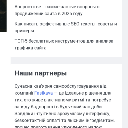
Вопрос-ответ: самые частые вопросы о
продвижении сайта в 2025 году
Как писать эффективные SEO-тексты: советы и
примеры
ТОП-5 бесплатных инструментов для анализа
трафика сайта
Наши партнеры
Сучасна кав’ярня самообслуговування від
компанії
Fastkava
— це ідеальне рішення для
тих, хто живе в активному ритмі та потребує
заряду бадьорості в будь-який час доби.
Завдяки інтуїтивно зрозумілому інтерфейсу,
безконтактній оплаті та якісним інгредієнтам,
процес приготування улюбленого напою