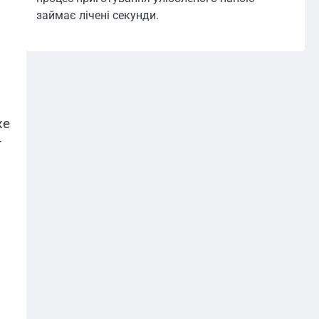
займає лічені секунди.
?
же
т