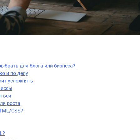
ыбрать для блога или бизнеса?
о и по делу
оит усложнять
миссы
иться
ля роста
HTML/CSS?
L?