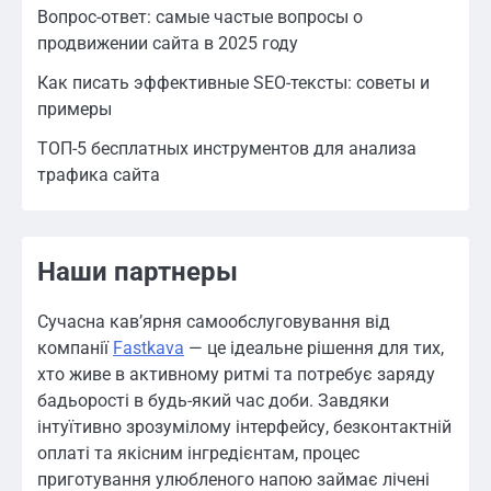
Вопрос-ответ: самые частые вопросы о
продвижении сайта в 2025 году
Как писать эффективные SEO-тексты: советы и
примеры
ТОП-5 бесплатных инструментов для анализа
трафика сайта
Наши партнеры
Сучасна кав’ярня самообслуговування від
компанії
Fastkava
— це ідеальне рішення для тих,
хто живе в активному ритмі та потребує заряду
бадьорості в будь-який час доби. Завдяки
інтуїтивно зрозумілому інтерфейсу, безконтактній
оплаті та якісним інгредієнтам, процес
приготування улюбленого напою займає лічені