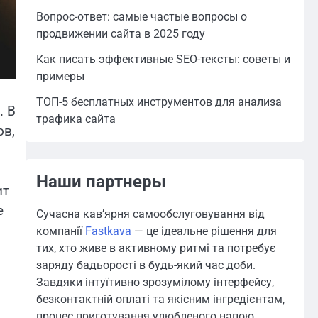
Вопрос-ответ: самые частые вопросы о
продвижении сайта в 2025 году
Как писать эффективные SEO-тексты: советы и
примеры
ТОП-5 бесплатных инструментов для анализа
. В
трафика сайта
ов,
Наши партнеры
ит
е
Сучасна кав’ярня самообслуговування від
компанії
Fastkava
— це ідеальне рішення для
тих, хто живе в активному ритмі та потребує
заряду бадьорості в будь-який час доби.
Завдяки інтуїтивно зрозумілому інтерфейсу,
безконтактній оплаті та якісним інгредієнтам,
процес приготування улюбленого напою