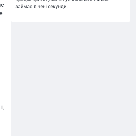
не
займає лічені секунди.
е
и
т,